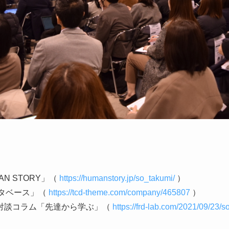
N STORY」（
https://humanstory.jp/so_takumi/
）
ータベース」（
https://tcd-theme.com/company/465807
）
対談コラム「先達から学ぶ」（
https://frd-lab.com/2021/09/23/s