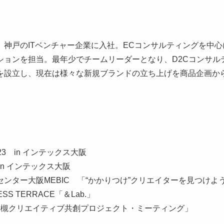
、神戸のITベンチャー企業に入社。ECコンサルティングを中
ションを担当。最年少でチームリーダーとなり、D2Cコンサル
を設立し、現在は様々な新規ブランドの立ち上げを商品企画か
3 in インテックス大阪
in インテックス大阪
ンター大阪MEBIC 「“かかりつけ”クリエイターを見つけよ
S TERRACE「＆Lab.」
高槻クリエイティブ共創プロジェクト・ミーティング」