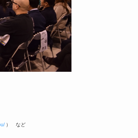
ou/
） など