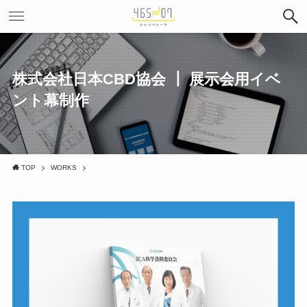
株式会社日本CBD協会 ┃ 展示会用イベ
ント幕制作
TOP
WORKS