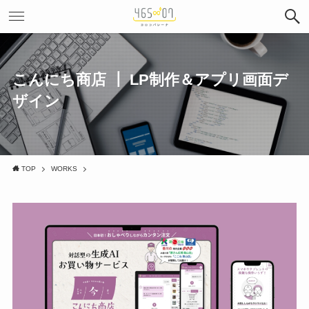
こんにち商店 ┃ LP制作＆アプリ画面デ
ザイン
TOP
WORKS